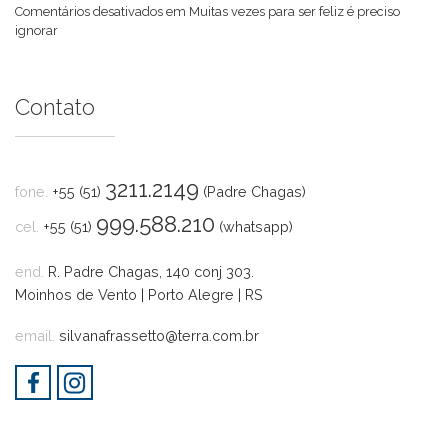
Comentários desativados
em Muitas vezes para ser feliz é preciso
ignorar
Contato
3211.2149
fone.
+55 (51)
(Padre Chagas)
999.588.210
cel.
+55 (51)
(whatsapp)
end.
R. Padre Chagas, 140 conj 303.
Moinhos de Vento | Porto Alegre | RS
email.
silvanafrassetto@terra.com.br